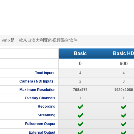
vmix是一款来自澳大利亚的视频混合软件
Basic
Basic H
0
600
Total Inputs
4
4
Camera / NDI Inputs
2
3
Maximum Resolution
768x576
1920x1080
Overlay Channels
1
1
Recording
Streaming
Fullscreen Output
External Output