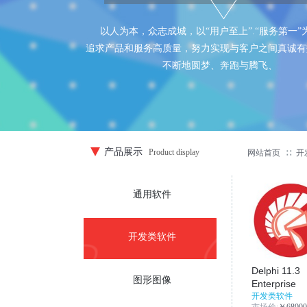
以人为本，众志成城，以“用户至上”.“服务第一”
追求产品和服务高质量，努力实现与客户之间真诚有
不断地圆梦、奔跑与腾飞、
产品展示
Product display
网站首页
∷
开
通用软件
开发类软件
Delphi 11.3
图形图像
Enterprise
开发类软件